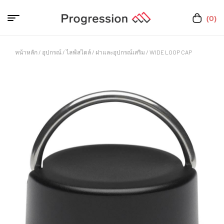
(0)
หน้าหลัก
/
อุปกรณ์
/
ไลฟ์สไตล์
/
ฝาและอุปกรณ์เสริม
/ WIDE LOOP CAP