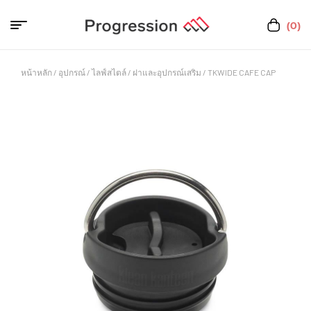
(0)
หน้าหลัก
/
อุปกรณ์
/
ไลฟ์สไตล์
/
ฝาและอุปกรณ์เสริม
/ TKWIDE CAFE CAP