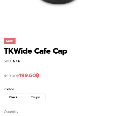
Sale!
TKWide Cafe Cap
SKU:
N/A
199.60
฿
499.00
฿
Color
Black
Taupe
Quantity