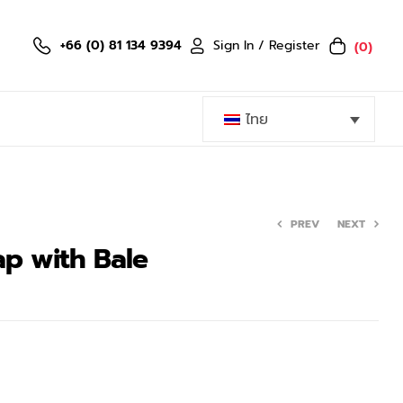
Sign In / Register
+66 (0) 81 134 9394
(0)
ไทย
PREV
NEXT
ap with Bale
107.60
฿
269.00
฿
199.60
฿
499.00
฿