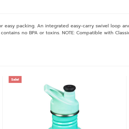
or easy packing. An integrated easy-carry swivel loop an
ontains no BPA or toxins. NOTE: Compatible with Classic 
Sale!