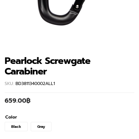
Pearlock Screwgate
Carabiner
SKU:
BD3811340002ALL1
659.00
฿
Color
Black
Gray