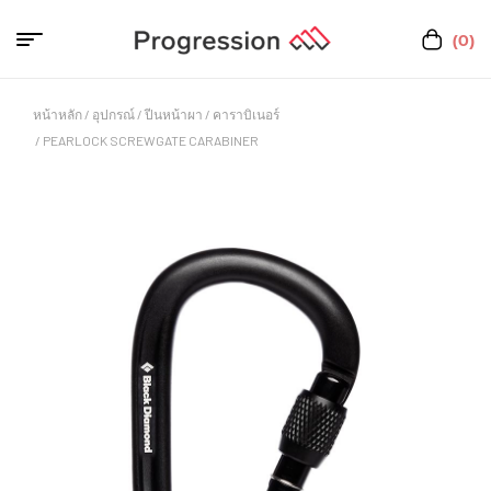
(0)
หน้าหลัก
/
อุปกรณ์
/
ปีนหน้าผา
/
คาราบิเนอร์
/ PEARLOCK SCREWGATE CARABINER