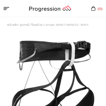
(0)
หน้าหลัก
/
อุปกรณ์
/
ปีนหน้าผา
/
ฮาเนส
/ AIRNET HARNESS – MEN’S