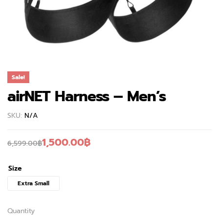
Sale!
airNET Harness – Men’s
SKU:
N/A
1,500.00
฿
6,599.00
฿
Size
Extra Small
Quantity