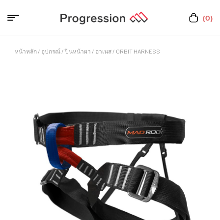
(0)
หน้าหลัก
/
อุปกรณ์
/
ปีนหน้าผา
/
ฮาเนส
/ ORBIT HARNESS