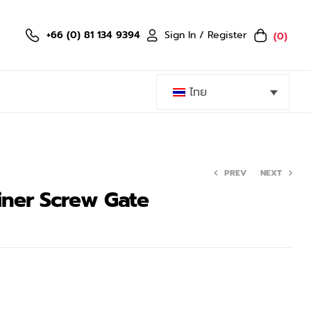
Sign In / Register
+66 (0) 81 134 9394
(0)
ไทย
PREV
NEXT
iner Screw Gate
799.00
399.50
฿
฿
799.00
฿