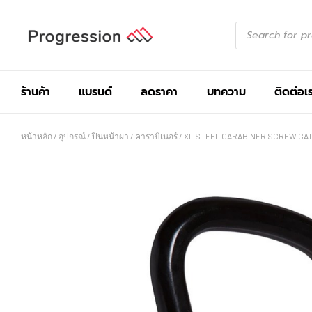
ร้านค้า
แบรนด์
ลดราคา
บทความ
ติดต่อเ
หน้าหลัก
/
อุปกรณ์
/
ปีนหน้าผา
/
คาราบิเนอร์
/ XL STEEL CARABINER SCREW GA