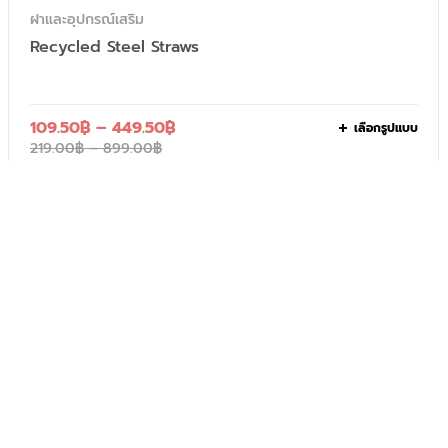
ฝาและอุปกรณ์เสริม
Recycled Steel Straws
109.50
฿
–
449.50
฿
เลือกรูปแบบ
219.00
฿
–
899.00
฿