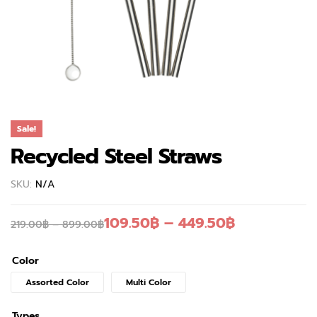
Sale!
Recycled Steel Straws
SKU:
N/A
109.50
฿
–
449.50
฿
219.00
฿
–
899.00
฿
Color
Assorted Color
Multi Color
Types