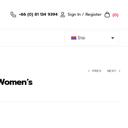
Sign In / Register
+66 (0) 81 134 9394
(0)
ไทย
PREV
NEXT
 Women’s
399.00
1,199.00
฿
฿
1,199.00
฿