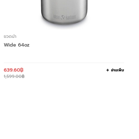
ขวดน้ำ
Wide 64oz
639.60
฿
อ่านเพิ่ม
1,599.00
฿