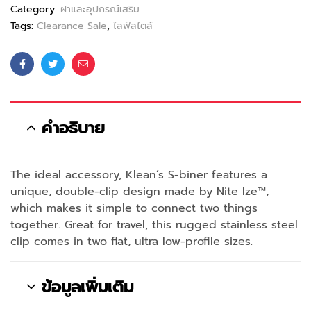
Category:
ฝาและอุปกรณ์เสริม
Tags:
Clearance Sale
,
ไลฟ์สไตล์
Facebook
Twitter
Email
คำอธิบาย
The ideal accessory, Klean’s S-biner features a
unique, double-clip design made by Nite Ize™,
which makes it simple to connect two things
together. Great for travel, this rugged stainless steel
clip comes in two flat, ultra low-profile sizes.
ข้อมูลเพิ่มเติม