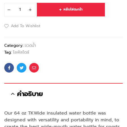
หยิบใส่ตะกร้า
Add To Wishlist
Category:
ขวดน้ำ
Tag:
ไลฟ์สไตล์
Facebook
Twitter
Email
คำอธิบาย
Our 64 oz TKWide insulated water bottle was
designed with versatility and portability in mind, to
create the best wide-mouth water bottle for sports,