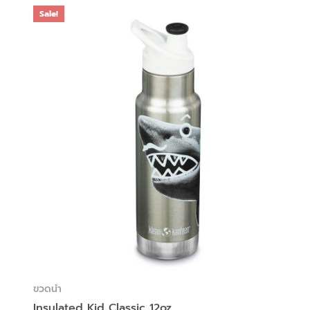
Sale!
ขวดน้ำ
Insulated Kid Classic 12oz