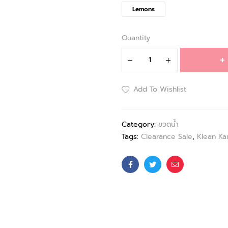
Lemons
Quantity
Add To Wishlist
Category:
ขวดน้ำ
Tags:
Clearance Sale
,
Klean Ka
Facebook
Twitter
Email