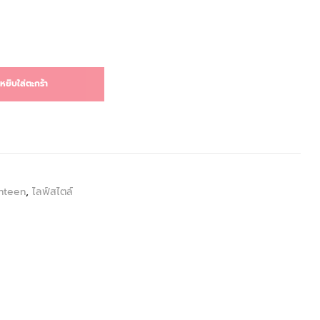
หยิบใส่ตะกร้า
nteen
,
ไลฟ์สไตล์