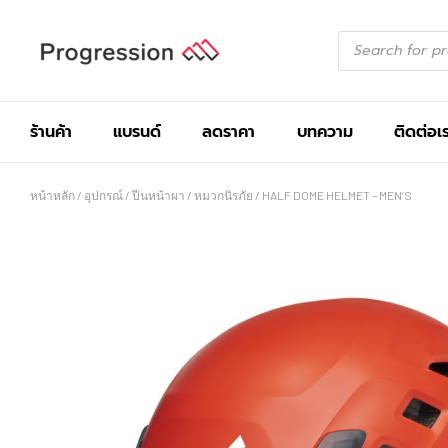
ร้านค้า
แบรนด์
ลดราคา
บทความ
ติดต่อเ
หน้าหลัก
/
อุปกรณ์
/
ปีนหน้าผา
/
หมวกนิรภัย
/ HALF DOME HELMET – MEN’S