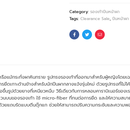
Category:
รองเท้าปีนหน้าผา
Tags:
Clearance Sale
,
ปีนหน้าผา
Facebook
Twitter
Email
รือแม้กระทั่งผาหินทราย รูปทรงรองเท้าที่ออกมาสำหรับผู้หญิงโดยเฉพาะ 
การยึดเกาะด้านข้างสำหรับนักปีนผากลางแจ้งรุ่นใหม่ ด้วยรูปทรงที่ไม่โค้
อขึ้นรูปด้วยยางที่เหนียวหนึบ วิธีเดียวกับการหลอมคาราบิเนอร์ของเราเป
ส่วนบนของรองเท้า ใช้ micro-fiber ที่ทนต่อการยืด และให้ความสบา
 ด้วยแถบรัดแบบตีนตุ๊กแก ช่วยให้สามารถปรับความกระชับและความพ