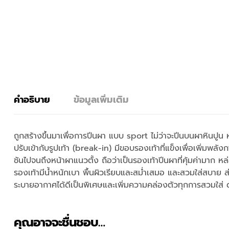
คำอธิบาย
ข้อมูลเพิ่มเติม
ถูกสร้างขึ้นมาเพื่อการปีนผา แบบ sport ไม่ว่าจะปีนบนผาหินปูน ห
ปรับเข้ากับรูปเท้า (break-in) มีขอบรองเท้าที่แข็งเพื่อเพิ่มพลัง
ชันไปจนถึงหน้าผาแนวตั้ง ถือว่าเป็นรองเท้าปีนผาที่คุ้มค่ามาก หล่
รองเท้ามีน้ำหนักเบา พื้นผิวเรียบและสม่ำเสมอ และสวมใส่สบาย 
ระบายอากาศได้ดีเป็นพิเศษและเพิ่มความคล่องตัวทุกการสวมใส่
คุณอาจจะชื่นชอบ…