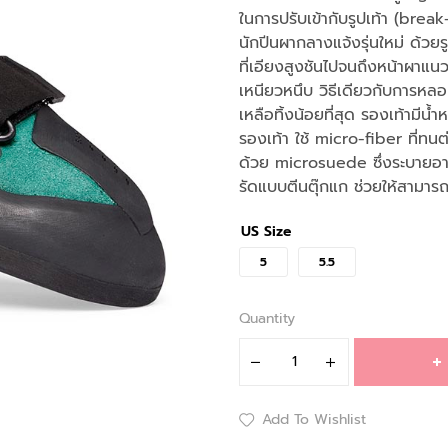
ในการปรับเข้ากับรูปเท้า (break
นักปีนผากลางแจ้งรุ่นใหม่ ด้วยรู
ที่เอียงสูงชันไปจนถึงหน้าผาแนวตั
เหนียวหนึบ วิธีเดียวกับการหลอม
เหลือทิ้งน้อยที่สุด รองเท้ามี
รองเท้า ใช้ micro-fiber ที่ทน
ด้วย microsuede ซึ่งระบายอา
รัดแบบตีนตุ๊กแก ช่วยให้สามา
US Size
5
5.5
Quantity
Add To Wishlist