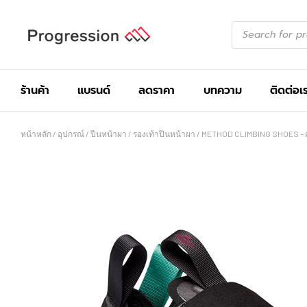
ร้านค้า
แบรนด์
ลดราคา
บทความ
ติดต่อเ
หน้าหลัก
/
อุปกรณ์
/
ปีนหน้าผา
/
รองเท้าปีนหน้าผา
/ METHOD CLIMBING SHOES – สำ