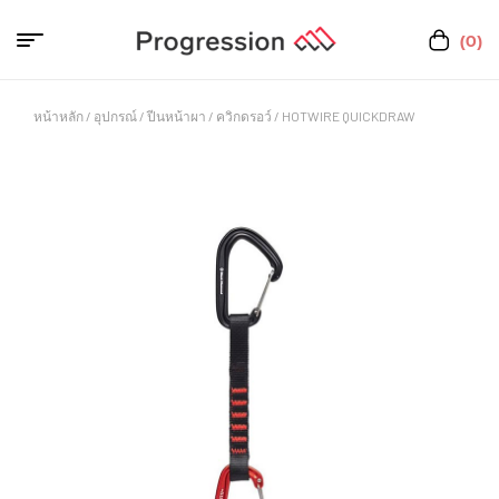
(0)
หน้าหลัก
/
อุปกรณ์
/
ปีนหน้าผา
/
ควิกดรอว์
/ HOTWIRE QUICKDRAW