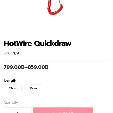
HotWire Quickdraw
SKU:
N/A
799.00
฿
–
859.00
฿
Length
12cm
16cm
Quantity