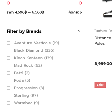
ราคา
4,690฿
—
6,500฿
คัดกรอง
Filter by Brands
ไม้เท้าเดินป่
Distance
Aventure Verticale
(19)
Poles
Black Diamond
(336)
Klean Kanteen
(139)
8,999.00
Mad Rock
(62)
Petzl
(2)
Poda
(5)
Sale!
Progression
(3)
Sterling
(97)
Warmbac
(9)