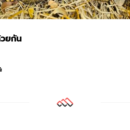
้วยกัน
!